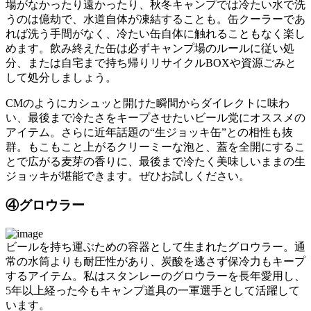
場がなかったり遠かったり、秋冬キャンプでは冷たい水で洗
うのは億劫で、水道自体が凍結することも。缶クーラーであ
れば洗う手間がなく、冷たい缶自体に触れることもなく楽し
めます。飲み終えた缶は必ずキャンプ場のルールに従い処
分、または自宅まで持ち帰りリサイクルBOXや資源ごみと
して処分しましょう。
CMのようにカシュッと開けた瞬間からダイレクトに味わ
い、最後まで冷たさをキープさせたいビール党にオススメの
アイテム。さらに近年話題の“生ジョッキ缶”との相性も抜
群。もこもこと上がるクリーミーな泡と、蓋を全開にするこ
とで広がる麦芽の香りに、最後まで冷たく美味しいままの生
ジョッキが堪能できます。ぜひお試しください。
④グロウラー
ビールを持ち運ぶための容器として生まれたグロウラー。通
常の水筒よりも耐圧性があり、炭酸を逃さず保冷力もキープ
するアイテム。私はスタンレーのグロウラーを長年愛用し、
5年以上経った今もキャンプ道具の一軍選手として活躍して
います。