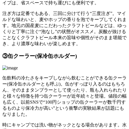
イプは、省スペースで持ち運びにも便利です。
注ぎ方は定番でもある、三回に分けて行う“三度注ぎ”。マイ
ルドな味わいと、麦やホップの香りを泡でキープしてくれま
す。地元の国産麦にこだわったクラフトビールなどは、ゆっ
くりと丁寧に注ぐ“泡なし”の状態がオススメ。炭酸が抜ける
ことなくクラフトビール本来の旨味や個性がそのまま堪能で
き、より濃厚な味わいが楽しめます。
③缶クーラー(保冷缶ホルダー)
缶飲料の冷たさをキープしながら飲むことができる缶クーラ
ー(保冷缶ホルダーとも呼ぶ)。缶がすっぽり入るのはもちろ
ん、そのままタンブラーとして使ったり、瓶も入れられたり
と様々な特徴を持つ缶クーラーが近年続々と登場。値段の幅
も広く、以前SNSで“100円ショップの缶クーラーが数千円す
るものより保冷力が高い”という衝撃の実験結果が話題にも
なりました。
時にキャンプでは洗い物がネックとなる場合があります。水