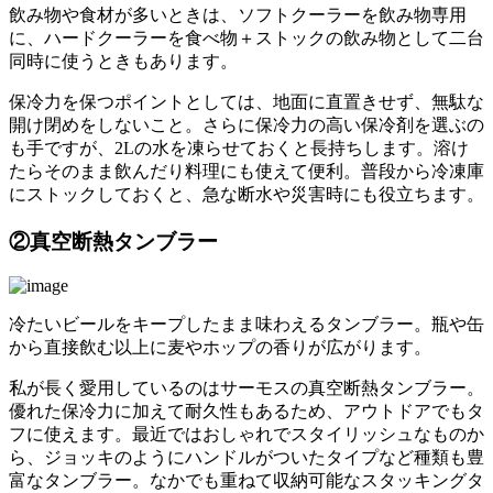
飲み物や食材が多いときは、ソフトクーラーを飲み物専用
に、ハードクーラーを食べ物＋ストックの飲み物として二台
同時に使うときもあります。
保冷力を保つポイントとしては、地面に直置きせず、無駄な
開け閉めをしないこと。さらに保冷力の高い保冷剤を選ぶの
も手ですが、2Lの水を凍らせておくと長持ちします。溶け
たらそのまま飲んだり料理にも使えて便利。普段から冷凍庫
にストックしておくと、急な断水や災害時にも役立ちます。
②真空断熱タンブラー
冷たいビールをキープしたまま味わえるタンブラー。瓶や缶
から直接飲む以上に麦やホップの香りが広がります。
私が長く愛用しているのはサーモスの真空断熱タンブラー。
優れた保冷力に加えて耐久性もあるため、アウトドアでもタ
フに使えます。最近ではおしゃれでスタイリッシュなものか
ら、ジョッキのようにハンドルがついたタイプなど種類も豊
富なタンブラー。なかでも重ねて収納可能なスタッキングタ