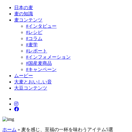
日本の麦
麦の知識
麦コンテンツ
#インタビュー
#レシピ
#コラム
#麦学
#レポート
#インフォメーション
#国産麦商品
#キャンペーン
ムービー
大麦とおいしい音
大豆コンテンツ
ホーム
»
麦を感じ、至福の一杯を味わうアイテム5選