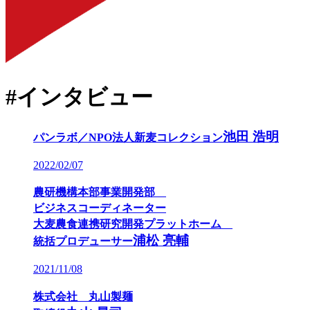
#インタビュー
池田 浩明
パンラボ／NPO法人新麦コレクション
2022/02/07
農研機構本部事業開発部
ビジネスコーディネーター
大麦農食連携研究開発プラットホーム
浦松 亮輔
統括プロデューサー
2021/11/08
株式会社 丸山製麺