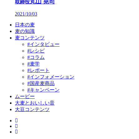
丸山 晃司
取締役
2021/10/03
日本の麦
麦の知識
麦コンテンツ
#インタビュー
#レシピ
#コラム
#麦学
#レポート
#インフォメーション
#国産麦商品
#キャンペーン
ムービー
大麦とおいしい音
大豆コンテンツ