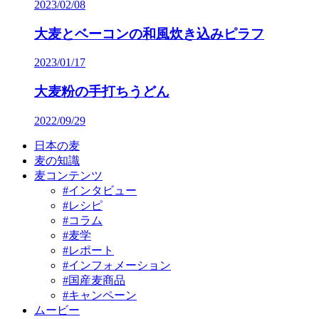
2023/02/08
大麦とベーコンの和風炊き込みピラフ
2023/01/17
大麦粉の手打ちうどん
2022/09/29
日本の麦
麦の知識
麦コンテンツ
#インタビュー
#レシピ
#コラム
#麦学
#レポート
#インフォメーション
#国産麦商品
#キャンペーン
ムービー