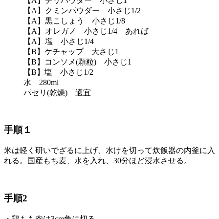
【A】チリパウダー 小さじ1
【A】クミンパウダー 小さじ1/2
【A】黒こしょう 小さじ1/8
【A】オレガノ 小さじ1/4 あれば
【A】塩 小さじ1/4
【B】ケチャップ 大さじ1
【B】コンソメ(顆粒) 小さじ1
【B】塩 小さじ1/2
水 280ml
パセリ(乾燥) 適宜
手順１
米は軽く研いでざるに上げ、水けを切って炊飯器の内釜に入
れる。国産もち麦、水を入れ、30分ほど浸水させる。
手順2
・鶏もも肉は3cm角に切る。