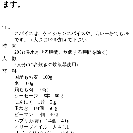
ます。
Tips
スパイスは、ケイジャンスパイスや、カレー粉でもOk
です。（大さじ1/2を加えて下さい）
時 間
20分(浸水させる時間、炊飯する時間を除く)
人 数
2人分(5.5合炊きの炊飯器使用)
材 料
国産もち麦 100g
米 100g
鶏もも肉 100g
ソーセージ 3本 60ｇ
にんにく 1片 5ｇ
玉ねぎ 1/4個 50ｇ
ピーマン 1個 30ｇ
パプリカ(赤) 1/4個 40ｇ
オリーブオイル 大さじ1