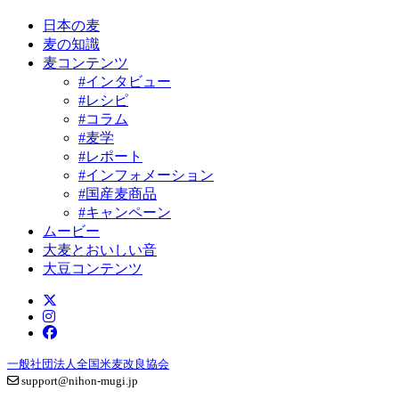
日本の麦
麦の知識
麦コンテンツ
#インタビュー
#レシピ
#コラム
#麦学
#レポート
#インフォメーション
#国産麦商品
#キャンペーン
ムービー
大麦とおいしい音
大豆コンテンツ
一般社団法人全国米麦改良協会
support@nihon-mugi.jp