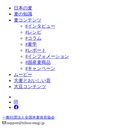
日本の麦
麦の知識
麦コンテンツ
#インタビュー
#レシピ
#コラム
#麦学
#レポート
#インフォメーション
#国産麦商品
#キャンペーン
ムービー
大麦とおいしい音
大豆コンテンツ
一般社団法人全国米麦改良協会
support@nihon-mugi.jp