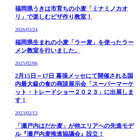
福岡県うきは市育ちの小麦「ミナミノカオ
リ」で楽しむピザ作り教室！
2026/03/24
福岡県生まれの小麦「ラー麦」を使ったラー
メン教室を行いました。
2025/02/06
2月15日～17日 幕張メッセにて開催される国
内最大級の食の商談展示会「スーパーマーケ
ット・トレードショー２０２３」に出展しま
す！
2023/02/13
「瀬戸内はだか麦」が他エリアへの先進モデ
ル『瀬戸内麦推進協議会』設立！