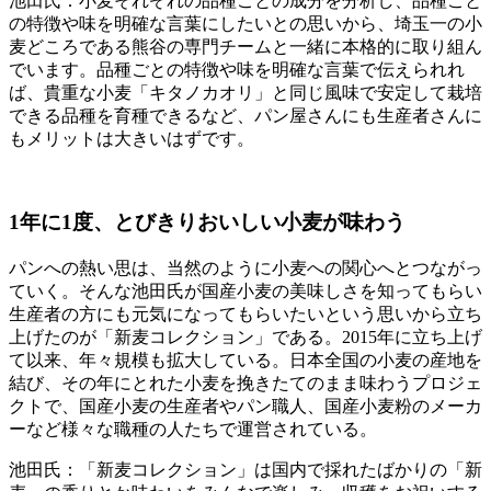
池田氏：小麦それぞれの品種ごとの成分を分析し、品種ごと
の特徴や味を明確な言葉にしたいとの思いから、埼玉一の小
麦どころである熊谷の専門チームと一緒に本格的に取り組ん
でいます。品種ごとの特徴や味を明確な言葉で伝えられれ
ば、貴重な小麦「キタノカオリ」と同じ風味で安定して栽培
できる品種を育種できるなど、パン屋さんにも生産者さんに
もメリットは大きいはずです。
1年に1度、とびきりおいしい小麦が味わう
パンへの熱い思は、当然のように小麦への関心へとつながっ
ていく。そんな池田氏が国産小麦の美味しさを知ってもらい
生産者の方にも元気になってもらいたいという思いから立ち
上げたのが「新麦コレクション」である。2015年に立ち上げ
て以来、年々規模も拡大している。日本全国の小麦の産地を
結び、その年にとれた小麦を挽きたてのまま味わうプロジェ
クトで、国産小麦の生産者やパン職人、国産小麦粉のメーカ
ーなど様々な職種の人たちで運営されている。
池田氏：「新麦コレクション」は国内で採れたばかりの「新