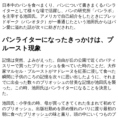
日本中のパンを食べまくり、パンについて書きまくるパンラ
イターとして様々な場で活躍し、パンの研究所「パンラボ」
を主宰する池田氏。アメリカで自己紹介をしたときにブレッ
ドギーク（パンオタク）が一番通じたという池田氏からはパ
ン愛に溢れた話が次々に紡ぎだされた。
パンライターになったきっかけは、プ
ルースト現象
記憶は突然、よみがえった。自由が丘の公園で近くのパティ
スリーで買ったブリオッシュを食べていた時のことだ。大作
家マルセル・プルーストがマドレーヌを紅茶に浸して食べた
瞬間に子供のころの記憶を次々に思い出したように、それま
でに出会った数々のブリオッシュの甘美な記憶が池田氏を襲
った。この時、池田氏はパンライターになることを決意し
た。
池田氏：小学生の時、母が買ってきてくれた生まれて初めて
のブリオッシュ。出版社勤めを辞め憧れのパリに渡り最初の
朝に食べたブリオッシュの味と薫り。頭の中にいくつものブ