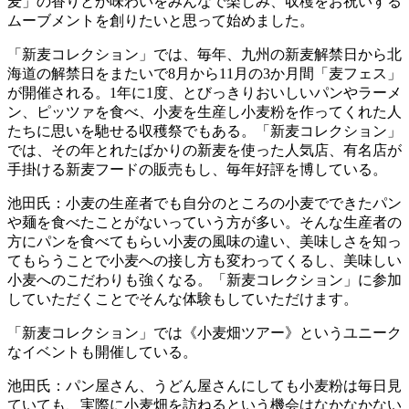
麦」の香りとか味わいをみんなで楽しみ、収穫をお祝いする
ムーブメントを創りたいと思って始めました。
「新麦コレクション」では、毎年、九州の新麦解禁日から北
海道の解禁日をまたいで8月から11月の3か月間「麦フェス」
が開催される。1年に1度、とびっきりおいしいパンやラーメ
ン、ピッツァを食べ、小麦を生産し小麦粉を作ってくれた人
たちに思いを馳せる収穫祭でもある。「新麦コレクション」
では、その年とれたばかりの新麦を使った人気店、有名店が
手掛ける新麦フードの販売もし、毎年好評を博している。
池田氏：小麦の生産者でも自分のところの小麦でできたパン
や麺を食べたことがないっていう方が多い。そんな生産者の
方にパンを食べてもらい小麦の風味の違い、美味しさを知っ
てもらうことで小麦への接し方も変わってくるし、美味しい
小麦へのこだわりも強くなる。「新麦コレクション」に参加
していただくことでそんな体験もしていただけます。
「新麦コレクション」では《小麦畑ツアー》というユニーク
なイベントも開催している。
池田氏：パン屋さん、うどん屋さんにしても小麦粉は毎日見
ていても、実際に小麦畑を訪ねるという機会はなかなかない