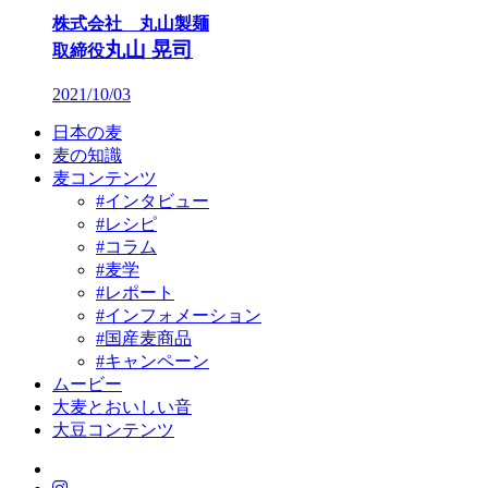
株式会社 丸山製麺
丸山 晃司
取締役
2021/10/03
日本の麦
麦の知識
麦コンテンツ
#インタビュー
#レシピ
#コラム
#麦学
#レポート
#インフォメーション
#国産麦商品
#キャンペーン
ムービー
大麦とおいしい音
大豆コンテンツ