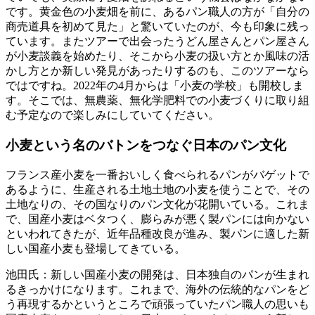
です。黄金色の小麦畑を前に、あるパン職人の方が「自分の
商売道具を初めて見た」と驚いていたのが、今も印象に残っ
ています。またツアーで出会ったうどん屋さんとパン屋さん
が小麦談義を始めたり、そこから小麦の扱い方とか風味の活
かし方とか新しい発見があったりするのも、このツアーなら
ではですね。2022年の4月からは「小麦の学校」も開校しま
す。そこでは、無農薬、無化学肥料での小麦づくりに取り組
む予定なので楽しみにしていてください。
小麦という名のバトンをつなぐ日本のパン文化
フランス産小麦を一番おいしく食べられるパンがバゲットで
あるように、生産される土地土地の小麦を使うことで、その
土地なりの、その国なりのパン文化が花開いている。これま
で、国産小麦はベタつく、膨らみが悪く製パンには向かない
といわれてきたが、近年品種改良が進み、製パンに適した新
しい国産小麦も登場してきている。
池田氏：新しい国産小麦の開発は、日本独自のパンが生まれ
るきっかけになります。これまで、海外の伝統的なパンをど
う再現するかというところで頑張っていたパン職人の思いも