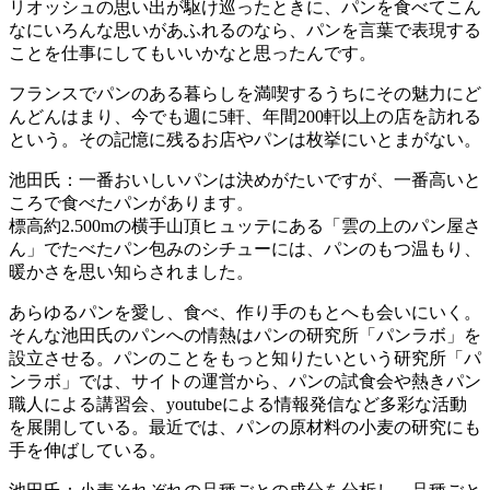
リオッシュの思い出が駆け巡ったときに、パンを食べてこん
なにいろんな思いがあふれるのなら、パンを言葉で表現する
ことを仕事にしてもいいかなと思ったんです。
フランスでパンのある暮らしを満喫するうちにその魅力にど
んどんはまり、今でも週に5軒、年間200軒以上の店を訪れる
という。その記憶に残るお店やパンは枚挙にいとまがない。
池田氏：一番おいしいパンは決めがたいですが、一番高いと
ころで食べたパンがあります。
標高約2.500mの横手山頂ヒュッテにある「雲の上のパン屋さ
ん」でたべたパン包みのシチューには、パンのもつ温もり、
暖かさを思い知らされました。
あらゆるパンを愛し、食べ、作り手のもとへも会いにいく。
そんな池田氏のパンへの情熱はパンの研究所「パンラボ」を
設立させる。パンのことをもっと知りたいという研究所「パ
ンラボ」では、サイトの運営から、パンの試食会や熱きパン
職人による講習会、youtubeによる情報発信など多彩な活動
を展開している。最近では、パンの原材料の小麦の研究にも
手を伸ばしている。